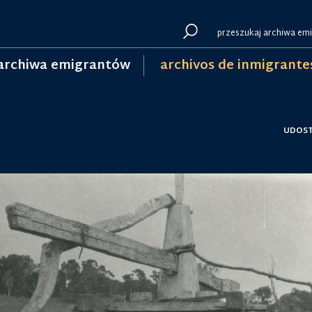
archiwa emigrantów
archivos de inmigrante
UDOST