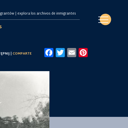
s
Facebook
Twitter
Email
Pinteres
ĘPNIJ |
COMPARTE