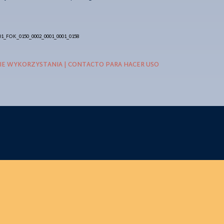
01_FOK_0150_0002_0001_0001_0158
E WYKORZYSTANIA | CONTACTO PARA HACER USO