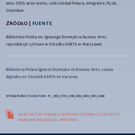
anos 1920, anos veinte, colectividad Polaca, emigrante, Pyzik,
Stanisław
ŹRÓDŁO |
FUENTE
Biblioteka Polska im. Ignacego Domeyki w Buenos Aires,
reprodukcje cyfrowe w Ośrodku KARTA w Warszawie
Biblioteca Polaca Ignacio Domeyko en Buenos Aires, copias
digitales en Ośrodek KARTA en Varsovia.
SYGNATURA
|
SIGNATURA:
PL_1001_FOK_0150_0002_0001_0001_0180
KONTAKT W SPRAWIE WYKORZYSTANIA | CONTACTO
PARA HACER USO DEL MATERIAL