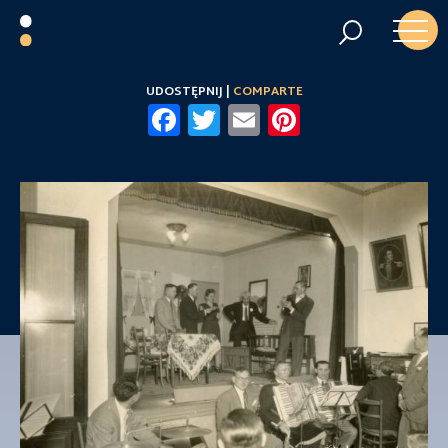
UDOSTĘPNIJ |
COMPARTE
Facebook
Twitter
Email
Pinterest