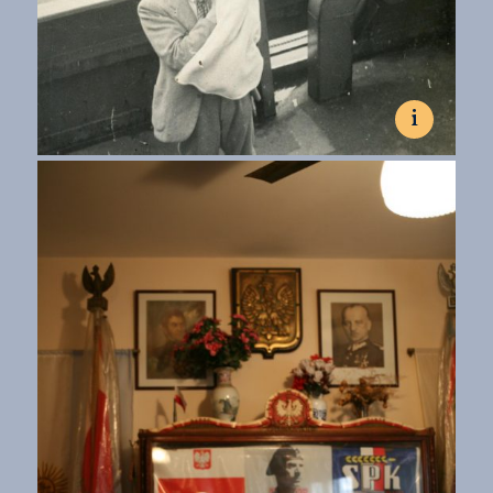
i
Marzec-kwiecień 1948, miejsce nieznane.
Stefan Szymula z synem Claudio na pokładzie Empire Lance.
Fot. kolekcja Sylvii Szymuli
Stefan Szymula con su hijo Claudio en la cubierta del Empire
Lance.
Fot. colección de Sylvia Szymula