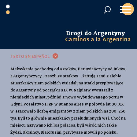
Drogi do Argentyny
Caminos a la Argentina
TEXTO EN ESPAÑOL
Meksykanie pochodzą od Azteków, Peruwiańczycy od Inków,
a Argentyńczycy… zeszli ze statków – żartują sami z siebie.
Mieszkańcy ziem polskich wsiadali na statki przypływające
do Argentyny od początku XIX w. Najpierw wyruszali z
niemieckich miast, później z nowo wybudowanego portu w
Gdyni. Poselstwo II RP w Buenos Aires w połowie lat 30. XX
w. szacowało liczbę emigrantów z ziem polskich na 200–250
tys. Byli to głównie mieszkańcy przeludnionych wsi. Choć na
miejscu nazywano ich los polacos, byli wśród nich także
Żydzi, Ukraińcy, Białorusini; przybysze mówili po polsku,