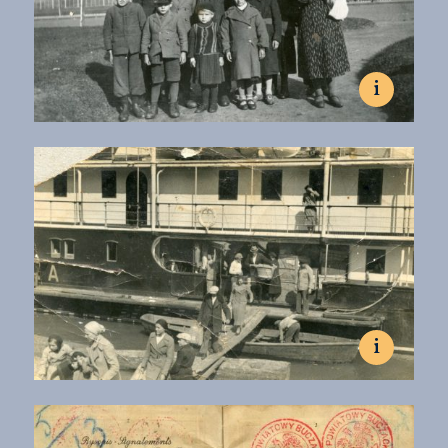
i
Lata 30, Buenos Aires.
Rodzina Jeleń tuż po przyjeździe do Argentyny.
Fot. zbiory Stowarzyszenia Polsko - Argentyńskiego w
Wandzie
Familia Jeleń al llegar a Argentina.
Fot. colección de la Asociación Argentino-Polaca en Wanda
i
1938, Wanda, Misiones.
Rodzina Pastuszaków opuszcza statek "Guaira".
Fot. zbiory Stowarzyszenia Polsko-Argentyńskiego w