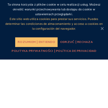
Ta strona korzysta z plików cookie w celu realizacji usług. Możesz
określić warunki przechowywania lub dostępu do cookie w
ustawieniach przeglądarki.
Este sitio web utiliza cookies para prestar sus servicios. Puedes
determinar las condiciones de almacenamiento y acceso a cookies en
la configuración del navegador.
PATRONAT |
PATROCINIO
ROZUMIEM | ENTIENDO
ODRZUĆ | RECHAZA
POLITYKA PRYWATNOŚCI | POLÍTICA DE PRIVACIDAD
WSPÓŁFINANSOWANIE |
COFINANCIACIÓN