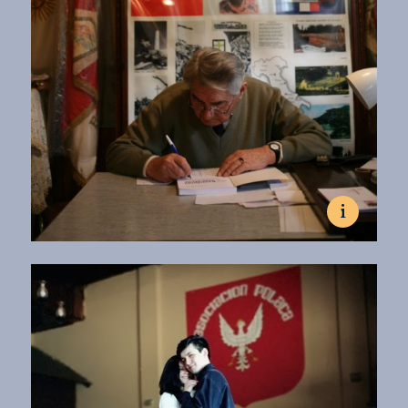
i
Listopad 2012, Buenos Aires.
Prezes Stowarzyszenia Polskich Kombatantów w Argentynie
Franciszek Slusarz w siedzibie stowarzyszenia.
Fot. Dominik Czapigo
Presidente de la Asociación de ex Combatientes Polacos en
Argentina Franciszek Slusarz en la sede de la Asociación.
Fot. Dominik Czapigo