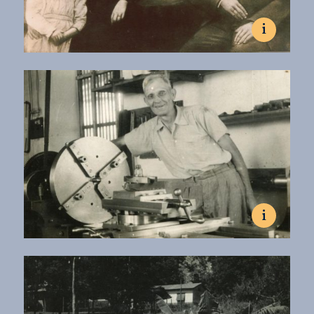
i
1900, Apostoles, Misiones.
Rodzina Szychowskich. Od prawej siedzą: Julian, Jose, Juan,
Karolina i Elena.
Fot. kolekcja rodziny Szychowskich
Familia Szychowski. De derecha a izquierda: Julian, Jose, Juan,
Karolina y Elena.
Fot. colección de la familia Szychowski
i
Lata 50., La Cachuera, Misiones.
Juan Szychowski (1890-1960).
Fot. kolekcja rodziny Szychowskich
Juan Szychowski (1890-1960).