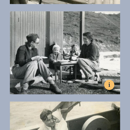
Październik 1948, miejsce nieznane.
Rejs statkiem Winchester Castle z portu Southampton do
Buenos Aires.
Fot. kolekcja Anny Jeżewskiej
Al borde del barco Winchester Castle, de Southampton a
Buenos Aires.
Fot. colección de Anna Jeżewska
i
1950-1951, Ushuaia, Ziemia Ognista.
Rodzina Jeżewskich z przyjaciółmi przed domem.
Fot. kolekcja Anny Jeżewskiej
La familia Jeżewski con amigos frente a su casa.
Fot. colección de Anna Jeżewska