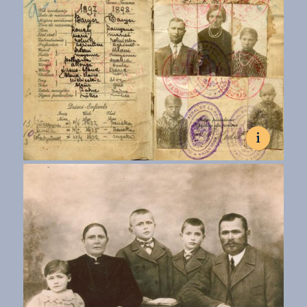
Wandzie
Familia Pastuszak desembarca del buque Guaira.
Fot. colección de la Asociación Argentino-Polaca en Wanda
i
6.05.1935, Buczacz, Polska.
Paszport rodziny Herbutów.
Fot. zbiory Władysława Herbuta
Pasaporte de la familia Herbut.
Fot. colección de Władysław Herbut