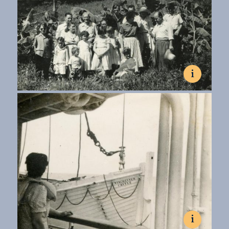
Fot. colección de la familia Szychowski
i
Lata 50., La Cachuera.
Rodzina Szychowskich.
Fot. kolekcja rodziny Szychowskich
La familia Szychowski.
Fot. colección de la familia Szychowski
i