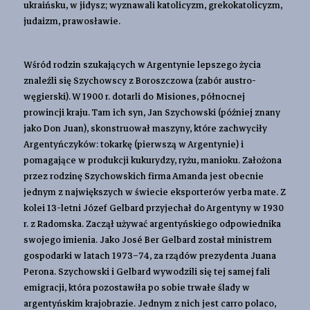
ukraińsku, w jidysz; wyznawali katolicyzm, grekokatolicyzm,
judaizm, prawosławie.
Wśród rodzin szukających w Argentynie lepszego życia
znaleźli się Szychowscy z Boroszczowa (zabór austro-
węgierski). W 1900 r. dotarli do Misiones, północnej
prowincji kraju. Tam ich syn, Jan Szychowski (później znany
jako Don Juan), skonstruował maszyny, które zachwyciły
Argentyńczyków: tokarkę (pierwszą w Argentynie) i
pomagające w produkcji kukurydzy, ryżu, manioku. Założona
przez rodzinę Szychowskich firma Amanda jest obecnie
jednym z największych w świecie eksporterów yerba mate. Z
kolei 13-letni Józef Gelbard przyjechał do Argentyny w 1930
r. z Radomska. Zaczął używać argentyńskiego odpowiednika
swojego imienia. Jako José Ber Gelbard został ministrem
gospodarki w latach 1973–74, za rządów prezydenta Juana
Perona. Szychowski i Gelbard wywodzili się tej samej fali
emigracji, która pozostawiła po sobie trwałe ślady w
argentyńskim krajobrazie. Jednym z nich jest carro polaco,