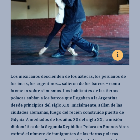
i
Październik 2013, Posadas.
Los mexicanos descienden de los aztecas, los peruanos de
Siedziba Stowarzyszenia Polskiego w Posadas.
Fot. Dominik Czapigo
los incas, los argentinos… salieron de los barcos – como
bromean sobre sí mismos. Los habitantes de las tierras
Sede de la Asociación Polaca en Posadas.
polacas subían a los barcos que llegaban a la Argentina
Fot. Dominik Czapigo
desde principios del siglo XIX. Inicialmente, salían de las
ciudades alemanas, luego del recién construido puerto de
Gdynia. A mediados de los años 30 del siglo XX, la misión
diplomática de la Segunda República Polaca en Buenos Aires
estimó el número de inmigrantes de las tierras polacas