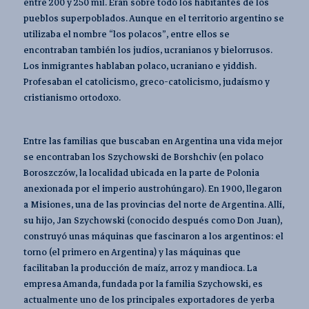
entre 200 y 250 mil. Eran sobre todo los habitantes de los
pueblos superpoblados. Aunque en el territorio argentino se
utilizaba el nombre “los polacos”, entre ellos se
encontraban también los judíos, ucranianos y bielorrusos.
Los inmigrantes hablaban polaco, ucraniano e yiddish.
Profesaban el catolicismo, greco-catolicismo, judaísmo y
cristianismo ortodoxo.
Entre las familias que buscaban en Argentina una vida mejor
se encontraban los Szychowski de Borshchiv (en polaco
Boroszczów, la localidad ubicada en la parte de Polonia
anexionada por el imperio austrohúngaro). En 1900, llegaron
a Misiones, una de las provincias del norte de Argentina. Allí,
su hijo, Jan Szychowski (conocido después como Don Juan),
construyó unas máquinas que fascinaron a los argentinos: el
torno (el primero en Argentina) y las máquinas que
facilitaban la producción de maíz, arroz y mandioca. La
empresa Amanda, fundada por la familia Szychowski, es
actualmente uno de los principales exportadores de yerba