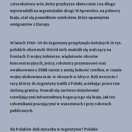
czterokołowy wóz, który przybysze skutecznie i na długo
wprowadzili na argentyńskie drogi. W Apostoles, na północy
kraju, stał się pomnikiem symbolem, który upamiętnia
emigrantów z Europy.
W latach 1946–50 do Argentyny przypłynęło kolejnych 16 tys.
polskich obywateli. Wśród nich znaleźli się walczący na
frontach II wojny żołnierze, więźniowie obozów
koncentracyjnych, jeńcy, robotnicy przymusowi oraz
ewakuowana z ZSRR razem z armią ludność cywilna, w czasie
wojny ulokowana m.in. w obozach w Afryce. Byli wreszcie i
tacy, którzy do Argentyny trafili z Polski, uciekając przez tzw.
zieloną granicę. Stawali się zarówno inżynierami
rozwijającymi infrastrukturę bogacącego się kraju, jak też
robotnikami pracującymi w warsztatach i przy robotach
publicznych.
Ilu Polaków dziś mieszka w Argentynie? Polskie