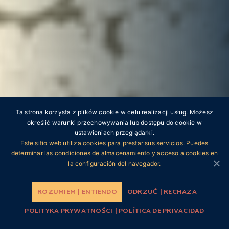
MISIONES
Ta strona korzysta z plików cookie w celu realizacji usług. Możesz
określić warunki przechowywania lub dostępu do cookie w
Maria Konert
ustawieniach przeglądarki.
Este sitio web utiliza cookies para prestar sus servicios. Puedes
determinar las condiciones de almacenamiento y acceso a cookies en
POLACY W ARGENTYŃSKIEJ SELWIE
la configuración del navegador.
LOS POLACOS EN LA SELVA ARGENTINA
ROZUMIEM | ENTIENDO
ODRZUĆ | RECHAZA
POLITYKA PRYWATNOŚCI | POLÍTICA DE PRIVACIDAD