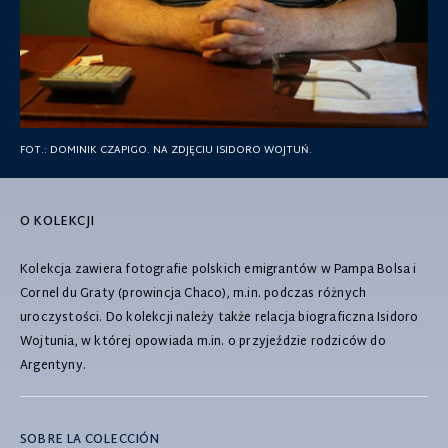
FOT.:
DOMINIK CZAPIGO. NA ZDJĘCIU ISIDORO WOJTUŃ.
O KOLEKCJI
Kolekcja zawiera fotografie polskich emigrantów w Pampa Bolsa i
Cornel du Graty (prowincja Chaco), m.in. podczas różnych
uroczystości. Do kolekcji należy także relacja biograficzna Isidoro
Wojtunia, w której opowiada m.in. o przyjeździe rodziców do
Argentyny.
SOBRE LA COLECCIÓN