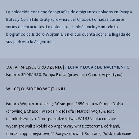
La colección contiene fotografías de emigrantes polacos en Pampa
Bolsa y Cornel du Graty (provincia del Chaco), tomadas durante
varias celebraciones. La colección también incluye un relato
biográfico de Isidoro Wojtunia, en el que cuenta sobre la llegada de
sus padres a la Argentina.
DATA I MIEJSCE URODZENIA
|
FECHA Y LUGAR DE NACIMIENTO
:
Isidoro: 30.08.1950, Pampa Bolsa (prowincja Chaco, Argentyna)
WIĘCEJ O ISIDORO WOJTUNIU
Isidoro Wojtuń urodził się 30 sierpnia 1950 roku w Pampa Bolsa
(prowincja Chaco), w rodzinie Józefa i Marceli Wojtuń. Jest
najmłodszym z ośmiorga rodzeństwa. W 1936 roku rodzice
wyemigrowali z Polski do Argentyny wraz czterema córkami,
opuszczając miejscowość Barysz (powiat Buczacz, Polska; obecnie