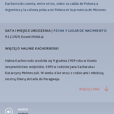
Kachorroski cuenta, entre otros, sobre su salida de Polonia a
Argentina y la colonia polaca en Polana en la provincia de Misiones.
DATA I MIEJSCE URODZENIA
|
FECHA Y LUGAR DE NACIMIENTO
:
9.12.1929, Kowel (Polska)
WIĘCEJ O HALINIE KACHORROSKI
Halina Kachorroski urodziła się 9 grudnia 1929 roku w Kowlu
(województwo wołyńskie, II RP) w rodzinie Jana Sacharuka i
Katarzyny Melmeczuk. W wieku 6 lat wraz z rodzicami i młodszą
siostrą Elwirą dotarła do Paragwaju.
WIĘCEJ | MÁS
AUDIO