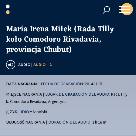
Maria Irena Miłek (Rada Tilly
koło Comodoro Rivadavia,
prowincja Chubut)
AUDIO |
AUDIO
2
DATA NAGRANIA
|
FECHA DE GRABACIÓN:
2014-11-07
MIEJSCE NAGRANIA
|
LUGAR DE GRABACIÓN DEL AUDIO:
Rada Tilly
k. Comodoro Rivadavia, Argentyna
JĘZYK
|
IDIOMA:
polski
DŁUGOŚĆ NAGRANIA
|
DURACIÓN DEL AUDIO
: 1 h 16 m