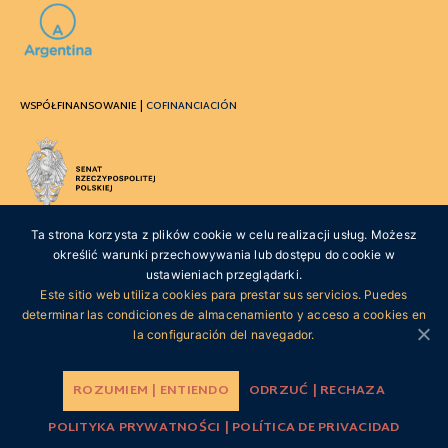
WSPÓŁFINANSOWANIE |
COFINANCIACIÓN
Ta strona korzysta z plików cookie w celu realizacji usług. Możesz
określić warunki przechowywania lub dostępu do cookie w
ustawieniach przeglądarki.
Projekt współfinansowany w ramach sprawowania opieki Senatu Rzeczypospolitej
Polskiej nad Polonią i Polakami za granicą w 2019 roku
Este sitio web utiliza cookies para prestar sus servicios. Puedes
Proyecto cofinanciado en el marco del apoyo del Senado de la República de Polonia a las
determinar las condiciones de almacenamiento y acceso a cookies en
comunidades y ciudadanos polacos en el extranjero del año 2019
la configuración del navegador.
ROZUMIEM | ENTIENDO
ODRZUĆ | RECHAZA
POLITYKA PRYWATNOŚCI | POLÍTICA DE PRIVACIDAD
POLITYKA PRYWATNOŚCI | POLÍTICA DE PRIVACIDAD