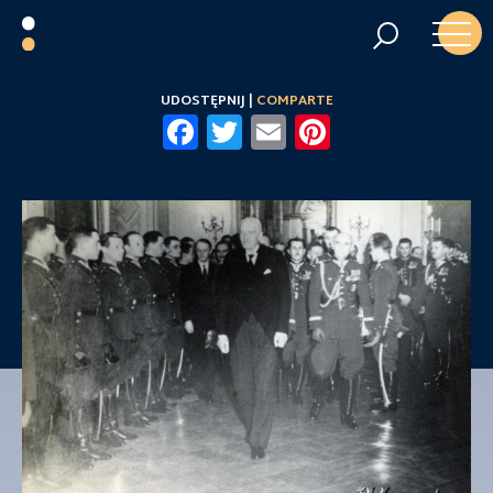
UDOSTĘPNIJ |
COMPARTE
Facebook
Twitter
Email
Pinterest