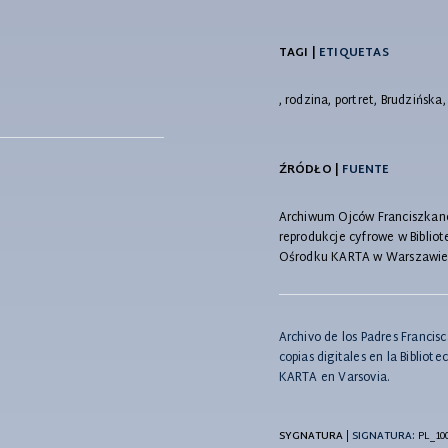
TAGI |
ETIQUETAS
, rodzina, portret, Brudzińska,
ŹRÓDŁO |
FUENTE
Archiwum Ojców Franciszkanów
reprodukcje cyfrowe w Bibliot
Ośrodku KARTA w Warszawi
Archivo de los Padres Francis
copias digitales en la Biblio
KARTA en Varsovia.
SYGNATURA
|
SIGNATURA:
PL_10