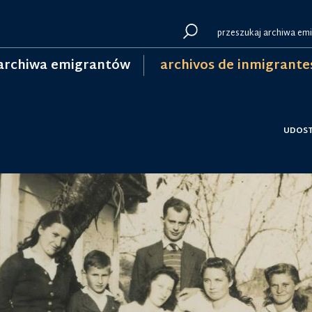
archiwa emigrantów
archivos de inmigrante
UDOST