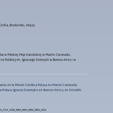
 Zofia, Brudziński, Alojzy
 w Polskiej Misji Katolickiej w Martin Coronado,
ece Polskiej im. Ignacego Domeyki w Buenos Aires i w
e
canos en la Misión Católica Polaca en Martin Coronado,
teca Polaca Ignacio Domeyko en Buenos Aires y en Ośrodek
01_FOK_0150_0003_0003_0002_0001_0231