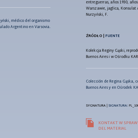
entreguerras, años 1930, año
Warszawie, jaglica, Konsulat
Nurzyński, F.
rzyński, médico del organismo
sulado Argentino en Varsovia.
ŹRÓDŁO |
FUENTE
Kolekcja Reginy Gąski, reprod
Buenos Aires i w Ośrodku KA
Colección de Regina Gąska, co
Buenos Aires y en Ośrodek KA
SYGNATURA
|
SIGNATURA:
PL_10
KONTAKT W SPRAWI
DEL MATERIAL