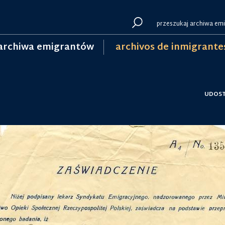
archiwa emigrantów
archivos de inmigrante
UDOST