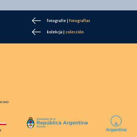
fotografie |
fotografías
kolekcja |
colección
OCINIO