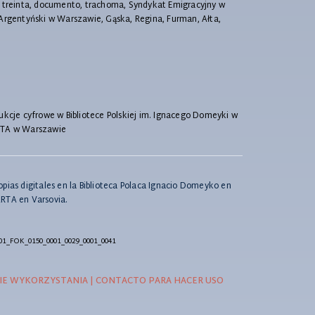
s treinta, documento, trachoma, Syndykat Emigracyjny w
 Argentyński w Warszawie, Gąska, Regina, Furman, Ałta,
ukcje cyfrowe w Bibliotece Polskiej im. Ignacego Domeyki w
RTA w Warszawie
pias digitales en la Biblioteca Polaca Ignacio Domeyko en
RTA en Varsovia.
01_FOK_0150_0001_0029_0001_0041
E WYKORZYSTANIA | CONTACTO PARA HACER USO