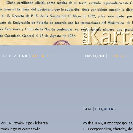
POPRZEDNIE |
ANTERIOR
NASTĘPNE |
SIGUIENTE
TAGI |
ETIQUETAS
r F. Nurzyńskiego - lekarza
Polska, II RP, II Rzeczpospolita
ntyńskiego w Warszawie.
II Rzeczpospolita, choroby, d