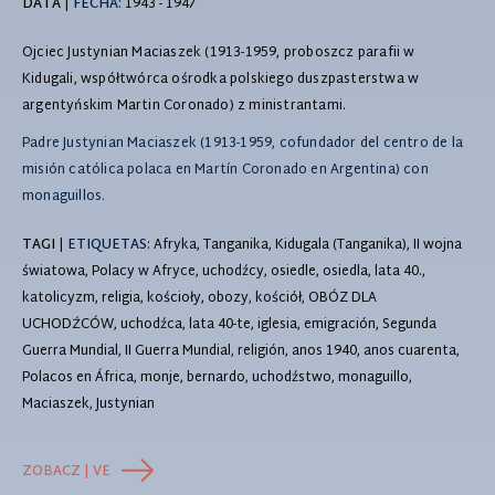
DATA
|
FECHA:
1943 - 1947
Ojciec Justynian Maciaszek (1913-1959, proboszcz parafii w
Kidugali, współtwórca ośrodka polskiego duszpasterstwa w
argentyńskim Martin Coronado) z ministrantami.
Padre Justynian Maciaszek (1913-1959, cofundador del centro de la
misión católica polaca en Martín Coronado en Argentina) con
monaguillos.
TAGI
|
ETIQUETAS
: Afryka, Tanganika, Kidugala (Tanganika), II wojna
światowa, Polacy w Afryce, uchodźcy, osiedle, osiedla, lata 40.,
katolicyzm, religia, kościoły, obozy, kościół, OBÓZ DLA
UCHODŹCÓW, uchodźca, lata 40-te, iglesia, emigración, Segunda
Guerra Mundial, II Guerra Mundial, religión, anos 1940, anos cuarenta,
Polacos en África, monje, bernardo, uchodźstwo, monaguillo,
Maciaszek, Justynian
ZOBACZ | VE