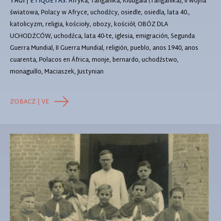
TAGI
|
ETIQUETAS
: Afryka, Tanganika, Kidugala (Tanganika), II wojna
światowa, Polacy w Afryce, uchodźcy, osiedle, osiedla, lata 40.,
katolicyzm, religia, kościoły, obozy, kościół, OBÓZ DLA
UCHODŹCÓW, uchodźca, lata 40-te, iglesia, emigración, Segunda
Guerra Mundial, II Guerra Mundial, religión, pueblo, anos 1940, anos
cuarenta, Polacos en África, monje, bernardo, uchodźstwo,
monaguillo, Maciaszek, Justynian
ZOBACZ | VE