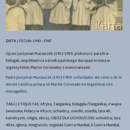
DATA
|
FECHA:
1943 - 1947
Ojciec Justynian Maciaszek (1913-1959, proboszcz parafii w
Kidugali, współtwórca ośrodka polskiego duszpasterstwa w
argentyńskim Martin Coronado) z ministrantami.
Padre Justynian Maciaszek (1913-1959, cofundador del centro de la
misión católica polaca en Martín Coronado en Argentina) con
monaguillos.
TAGI
|
ETIQUETAS
: Afryka, Tanganika, Kidugala (Tanganika), II wojna
światowa, Polacy w Afryce, uchodźcy, osiedle, osiedla, lata 40.,
katolicyzm, religia, obozy, OBÓZ DLA UCHODŹCÓW, uchodźca, lata
40-te, iglesia, emigración, Segunda Guerra Mundial, II Guerra Mundial,