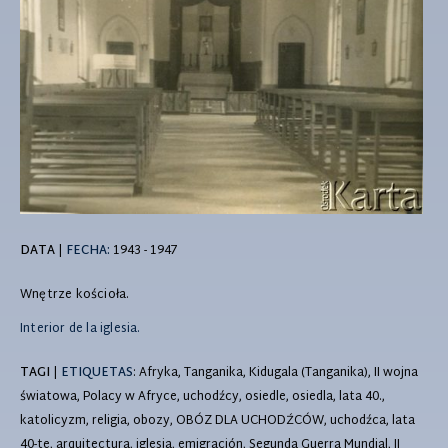
DATA
|
FECHA:
1943 - 1947
Wnętrze kościoła.
Interior de la iglesia.
TAGI
|
ETIQUETAS
: Afryka, Tanganika, Kidugala (Tanganika), II wojna
światowa, Polacy w Afryce, uchodźcy, osiedle, osiedla, lata 40.,
katolicyzm, religia, obozy, OBÓZ DLA UCHODŹCÓW, uchodźca, lata
40-te, arquitectura, iglesia, emigración, Segunda Guerra Mundial, II