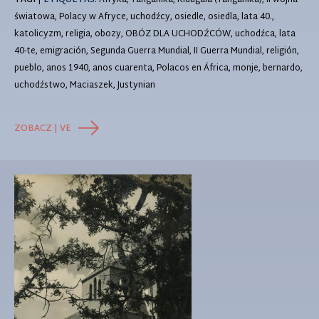
TAGI
|
ETIQUETAS
: Afryka, Tanganika, Kidugala (Tanganika), II wojna
światowa, Polacy w Afryce, uchodźcy, osiedle, osiedla, lata 40.,
katolicyzm, religia, obozy, OBÓZ DLA UCHODŹCÓW, uchodźca, lata
40-te, emigración, Segunda Guerra Mundial, II Guerra Mundial, religión,
pueblo, anos 1940, anos cuarenta, Polacos en África, monje, bernardo,
uchodźstwo, Maciaszek, Justynian
ZOBACZ | VE