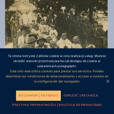
Ta strona korzysta z plików cookie w celu realizacji usług. Możesz
określić warunki przechowywania lub dostępu do cookie w
ustawieniach przeglądarki.
Este sitio web utiliza cookies para prestar sus servicios. Puedes
DATA
|
FECHA:
1943 - 1947
determinar las condiciones de almacenamiento y acceso a cookies en
la configuración del navegador.
Procesja w dniu Bożego Ciała.
ROZUMIEM | ENTIENDO
ODRZUĆ | RECHAZA
Procesión del Corpus Cristi.
POLITYKA PRYWATNOŚCI | POLÍTICA DE PRIVACIDAD
TAGI
|
ETIQUETAS
: Afryka, Tanganika, Kidugala (Tanganika), II wojna