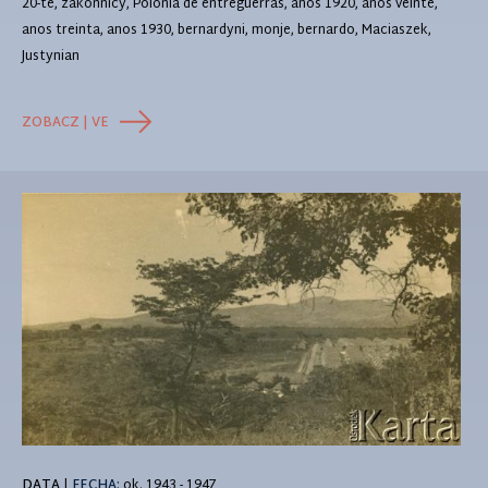
20-te, zakonnicy, Polonia de entreguerras, anos 1920, anos veinte,
anos treinta, anos 1930, bernardyni, monje, bernardo, Maciaszek,
Justynian
ZOBACZ | VE
DATA
|
FECHA:
ok. 1943 - 1947