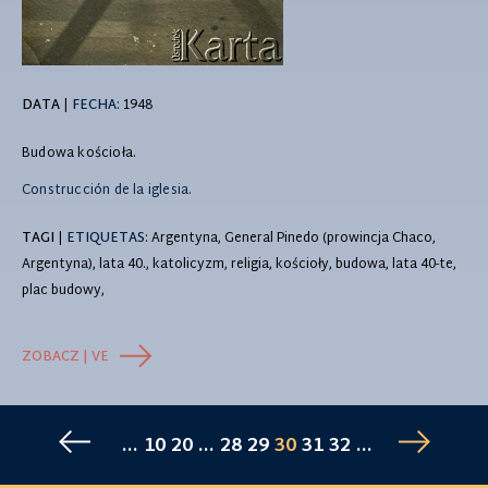
DATA
|
FECHA:
1948
Budowa kościoła.
Construcción de la iglesia.
TAGI
|
ETIQUETAS
: Argentyna, General Pinedo (prowincja Chaco,
Argentyna), lata 40., katolicyzm, religia, kościoły, budowa, lata 40-te,
plac budowy,
ZOBACZ | VE
...
10
20
...
28
29
30
31
32
...