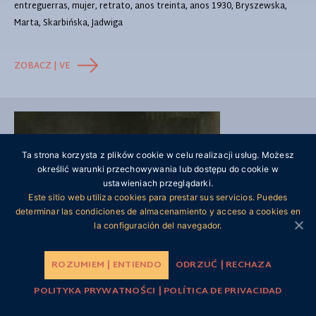
entreguerras, mujer, retrato, anos treinta, anos 1930, Bryszewska,
Marta, Skarbińska, Jadwiga
ZOBACZ | VE
Ta strona korzysta z plików cookie w celu realizacji usług. Możesz
określić warunki przechowywania lub dostępu do cookie w
ustawieniach przeglądarki.
Este sitio web utiliza cookies para prestar sus servicios. Puedes
determinar las condiciones de almacenamiento y acceso a cookies en
la configuración del navegador.
ROZUMIEM | ENTIENDO
ODRZUĆ | RECHAZA
POLITYKA PRYWATNOŚCI | POLÍTICA DE PRIVACIDAD