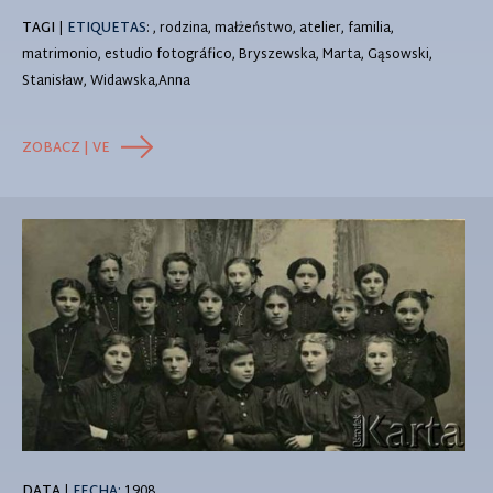
TAGI
|
ETIQUETAS
: , rodzina, małżeństwo, atelier, familia,
matrimonio, estudio fotográfico, Bryszewska, Marta, Gąsowski,
Stanisław, Widawska,Anna
ZOBACZ | VE
DATA
|
FECHA:
1908