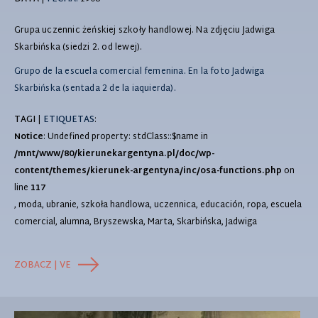
Grupa uczennic żeńskiej szkoły handlowej. Na zdjęciu Jadwiga
Skarbińska (siedzi 2. od lewej).
Grupo de la escuela comercial femenina. En la foto Jadwiga
Skarbińska (sentada 2 de la iaquierda).
TAGI
|
ETIQUETAS
:
Notice
: Undefined property: stdClass::$name in
/mnt/www/80/kierunekargentyna.pl/doc/wp-
content/themes/kierunek-argentyna/inc/osa-functions.php
on
line
117
, moda, ubranie, szkoła handlowa, uczennica, educación, ropa, escuela
comercial, alumna, Bryszewska, Marta, Skarbińska, Jadwiga
ZOBACZ | VE